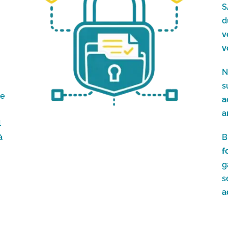
S
d
v
v
N
s
re
a
a
l
à
B
f
g
s
a