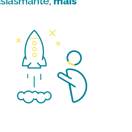
usiasmante,
mais